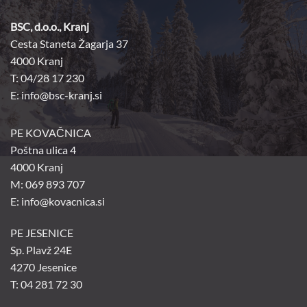
BSC, d.o.o., Kranj
Cesta Staneta Žagarja 37
4000 Kranj
T: 04/28 17 230
E:
info@bsc-kranj.si
PE KOVAČNICA
Poštna ulica 4
4000 Kranj
M: 069 893 707
E: info@kovacnica.si
PE JESENICE
Sp. Plavž 24E
4270 Jesenice
T: 04 281 72 30