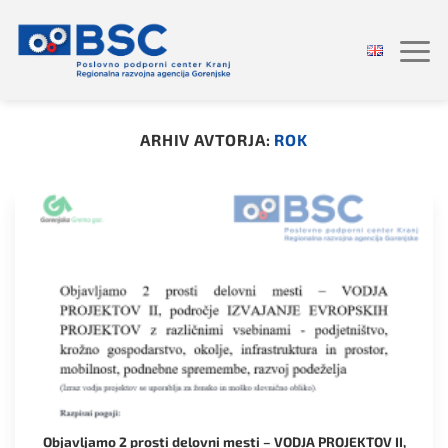
Skoči
na
vsebino
ARHIV AVTORJA:
ROK
Objavljamo 2 prosti delovni mesti – VODJA PROJEKTOV II,