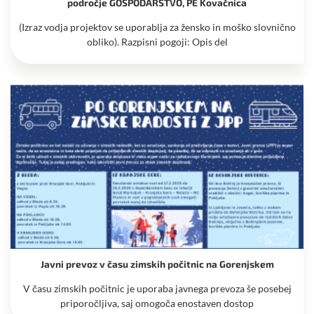
področje GOSPODARSTVO, PE Kovačnica
(Izraz vodja projektov se uporablja za žensko in moško slovnično
obliko). Razpisni pogoji: Opis del
Javni prevoz v času zimskih počitnic na Gorenjskem
V času zimskih počitnic je uporaba javnega prevoza še posebej
priporočljiva, saj omogoča enostaven dostop