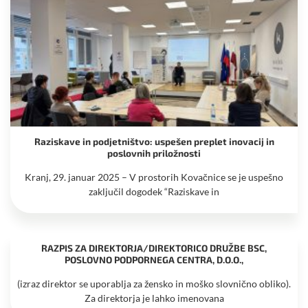
Raziskave in podjetništvo: uspešen preplet inovacij in
poslovnih priložnosti
Kranj, 29. januar 2025 – V prostorih Kovačnice se je uspešno
zaključil dogodek “Raziskave in
RAZPIS ZA DIREKTORJA/DIREKTORICO DRUŽBE BSC,
POSLOVNO PODPORNEGA CENTRA, D.O.O.,
(izraz direktor se uporablja za žensko in moško slovnično obliko).
Za direktorja je lahko imenovana