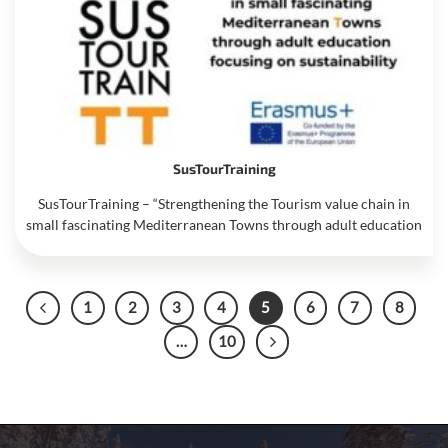
SusTourTraining
SusTourTraining – “Strengthening the Tourism value chain in
small fascinating Mediterranean Towns through adult education
1
2
3
4
5
6
7
8
…
10