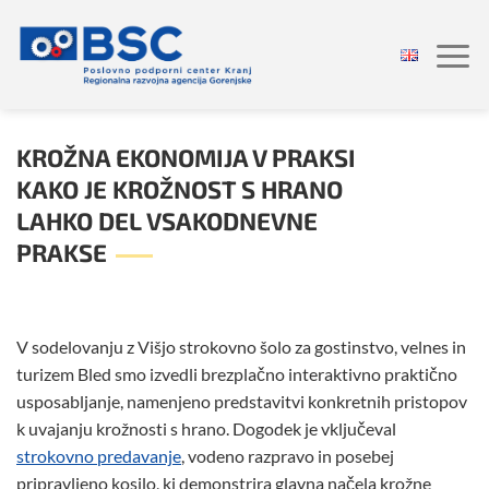
Skoči
na
vsebino
KROŽNA EKONOMIJA V PRAKSI
KAKO JE KROŽNOST S HRANO
LAHKO DEL VSAKODNEVNE
PRAKSE
V sodelovanju z Višjo strokovno šolo za gostinstvo, velnes in
turizem Bled smo izvedli brezplačno interaktivno praktično
usposabljanje, namenjeno predstavitvi konkretnih pristopov
k uvajanju krožnosti s hrano. Dogodek je vključeval
strokovno predavanje
, vodeno razpravo in posebej
pripravljeno kosilo, ki demonstrira glavna načela krožne