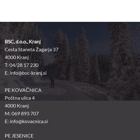
BSC, d.o.o., Kranj
Cesta Staneta Žagarja 37
4000 Kranj
T: 04/28 17 230
E:
info@bsc-kranj.si
PE KOVAČNICA
Poštna ulica 4
4000 Kranj
M: 069 893 707
E: info@kovacnica.si
PE JESENICE