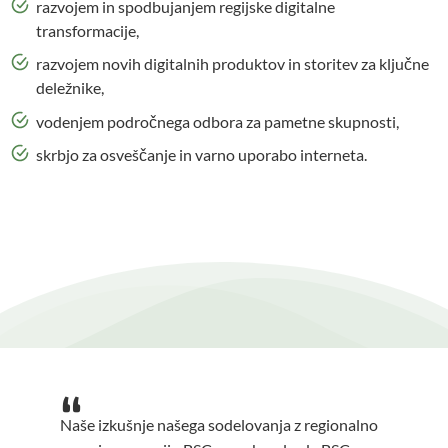
razvojem in spodbujanjem regijske digitalne
transformacije,
razvojem novih digitalnih produktov in storitev za ključne
deležnike,
vodenjem področnega odbora za pametne skupnosti,
skrbjo za osveščanje in varno uporabo interneta.
Z BSC smo vedno imeli odlične poslovne
Naše iz