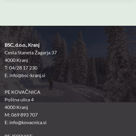
BSC, d.o.o., Kranj
Cesta Staneta Žagarja 37
4000 Kranj
T: 04/28 17 230
E:
info@bsc-kranj.si
PE KOVAČNICA
Poštna ulica 4
4000 Kranj
M: 069 893 707
E: info@kovacnica.si
PE JESENICE
Sp. Plavž 24E
4270 Jesenice
T: 04 281 72 30