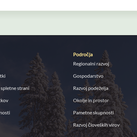
njihov celovit pristop, ki temelji na temeljitem razumevanju potreb
n učinkovite rešitve, ki bodo prispevale k izboljšanju kakovosti živ
 d.
Področja
Regionalni razvoj
tki
Gospodarstvo