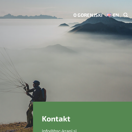
O GORENJSKI
EN
Kontakt
info@bsc-kranj.si