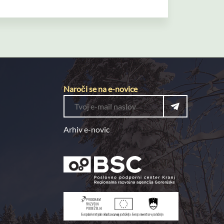
 in pričakovanj lokalnih skupnosti.
ljenja prebivalcev regije.«
Naroči se na e-novice