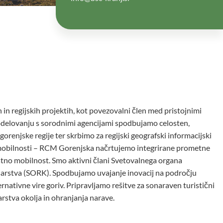
n regijskih projektih, kot povezovalni člen med pristojnimi
sodelovanju s sorodnimi agencijami spodbujamo celosten,
orenjske regije ter skrbimo za regijski geografski informacijski
 mobilnosti – RCM Gorenjska načrtujemo integrirane prometne
tno mobilnost. Smo aktivni člani Svetovalnega organa
esarstva (SORK). Spodbujamo uvajanje inovacij na področju
rnativne vire goriv. Pripravljamo rešitve za sonaraven turistični
arstva okolja in ohranjanja narave.