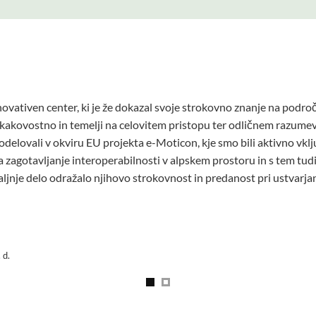
osoben in inovativen center, ki je uspešno dokazal svoje strokovn
uje visoka kakovost, ki temelji na celovitem pristopu in izvrstnem 
a je treba izpostaviti njihovo sodelovanje v projektu EU e-Moticon,
polnilne infrastrukture z namenom zagotavljanja interoperabilnost
il.
 in BSC Kranj v okviru omenjenega projekta je odličen primer usp
 na razvoj in implementacijo električne polnilne infrastrukture, ki
je imelo pozitiven učinek na promocijo trajnostne mobilnosti in s
a in BSC Kranj pokazala visoko oceno strokovnosti, predanosti in in
vosti življenja na Gorenjskem.
v prihodnosti nadaljeval z vrhunskim delom na področju mobilnost
tavljale trajnostne in napredne rešitve za izzive, s katerimi se 