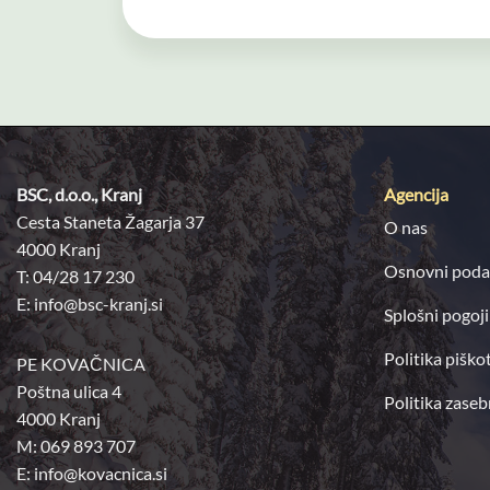
dejavnik njihove uspešnosti je tudi 
S tem bodo zagotavljali kakovostne i
Iztok Jenko
direktor projektov pri Elektro Gorenjska d.
BSC, d.o.o., Kranj
Agencija
Cesta Staneta Žagarja 37
O nas
4000 Kranj
Osnovni poda