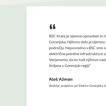
“
BSC Kranj se razvija kot izjemno sp
gorenjsko regijo. Njihova dela odlik
pojavljajo na tem področju. Zlasti p
razvoju in vzpostavitvi električne 
spodbujanja uporabe električnih voz
Sodelovanje med Elektrom Gorenjska
večjo korist. Skupaj sta se usmerila
usklajenost v alpskem prostoru. To 
v regiji. S tem sta Elektro Gorenjsk
ki tako pomagajo k izboljšanju kako
Pričakujemo, da bo BSC Kranj tudi 
inovativnost in predanost bodo zago