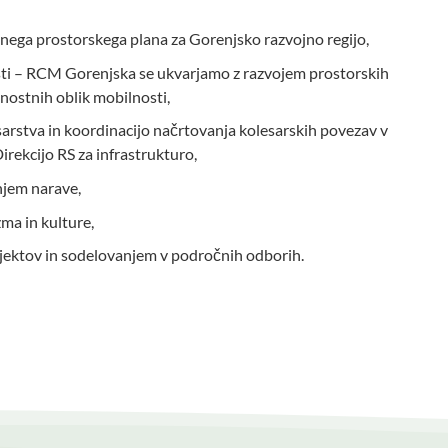
nega prostorskega plana za Gorenjsko razvojno regijo,
osti – RCM Gorenjska se ukvarjamo z razvojem prostorskih
jnostnih oblik mobilnosti,
arstva in koordinacijo načrtovanja kolesarskih povezav v
irekcijo RS za infrastrukturo,
njem narave,
ma in kulture,
ektov in sodelovanjem v področnih odborih.