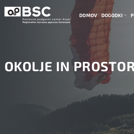
Skoči
na
DOMOV
DOGODKI
P
vsebino
OKOLJE IN PROSTO