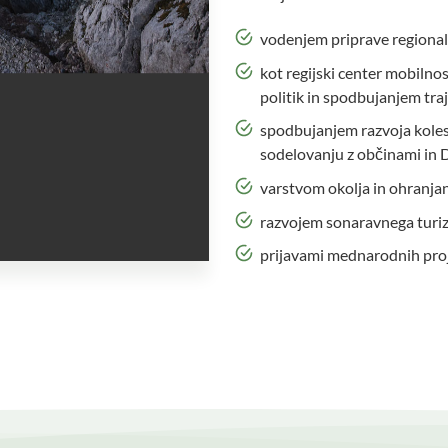
vodenjem priprave regional
kot regijski center mobiln
politik in spodbujanjem tra
spodbujanjem razvoja koles
sodelovanju z občinami in D
varstvom okolja in ohranja
razvojem sonaravnega turiz
prijavami mednarodnih proj