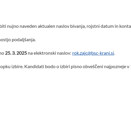
 biti nujno naveden aktualen naslov bivanja, rojstni datum in kontak
ostjo podaljšanja.
čno
25. 3. 2025
na elektronski naslov:
rok.zajc@bsc-kranj.si
.
u izbire. Kandidati bodo o izbiri pisno obveščeni najpozneje v 15