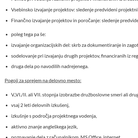
Vsebinsko izvajanje projektov: sledenje predvideni projektni
Finančno izvajanje projektov in poročanje: sledenje predvide
poleg tega pa še:
izvajanje organizacijskih del: skrb za dokumentiranje in zago
sodelovanje pri izvajanju drugih projektov, financiranih iz reg
druga dela po navodilih nadrejenega.
Pogoji za sprejem na delovno mesto:
V.,VI./II. ali VII. stopnja izobrazbe družboslovne smeri ali dr
vsaj 2 leti delovnih izkušenj,
izkušnje s področja projektnega vodenja,
aktivno znanje angleškega jezik,
poznavanje dela z računalnikom, MS Office, internet,