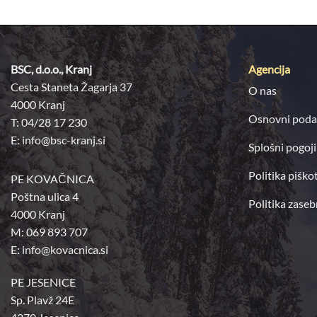
BSC, d.o.o., Kranj
Agencija
Cesta Staneta Žagarja 37
O nas
4000 Kranj
Osnovni poda
T: 04/28 17 230
E:
info@bsc-kranj.si
Splošni pogoji
Politika piško
PE KOVAČNICA
Poštna ulica 4
Politika zaseb
4000 Kranj
M: 069 893 707
E: info@kovacnica.si
PE JESENICE
Sp. Plavž 24E