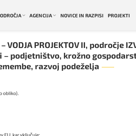
ODROČJA
AGENCIJA
NOVICE IN RAZPISI
PROJEKTI
i – VODJA PROJEKTOV II, področje 
– podjetništvo, krožno gospodarstv
remembe, razvoj podeželja
o obliko).
v EU, kar vključuje: