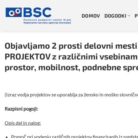
Skoči
na
DOMOV
DOGODKI
P
vsebino
Objavljamo 2 prosti delovni mest
PROJEKTOV z različnimi vsebinami 
prostor, mobilnost, podnebne sp
(Izraz vodja projektov se uporablja za žensko in moško slovničn
Razpisni pogoji:
Opis del in nalog:
Pomoč pri vodenju različnih projektov financiranih iz sredste