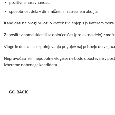
pozitivna naravnanost,
sposobnost dela v dinamičnem in stresnem okolju.
Kandidati naj vlogi priložijo kratek življenjepis (v katerem mora
Zaposlitev bomo sklenili za določen čas (projektno delo) z možn
Vloge in dokazila o izpolnjevanju pogojev naj prispejo do vklju
Nepravočasne in nepopolne vloge se ne bodo upoštevale v postopk
izberemo nobenega kandidata.
GO BACK