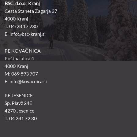
BSC, d.o.o., Kranj
Cesta Staneta Žagarja 37
4000 Kranj
T: 04/28 17 230
E:
info@bsc-kranj.si
PE KOVAČNICA
Poštna ulica 4
4000 Kranj
M: 069 893 707
E: info@kovacnica.si
PE JESENICE
Sp. Plavž 24E
4270 Jesenice
T: 04 281 72 30