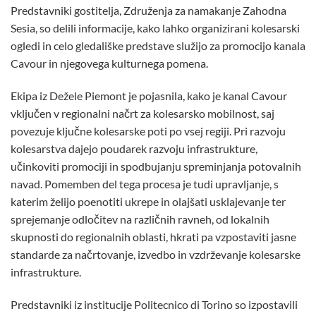
Predstavniki gostitelja, Združenja za namakanje Zahodna
Sesia, so delili informacije, kako lahko organizirani kolesarski
ogledi in celo gledališke predstave služijo za promocijo kanala
Cavour in njegovega kulturnega pomena.
Ekipa iz Dežele Piemont je pojasnila, kako je kanal Cavour
vključen v regionalni načrt za kolesarsko mobilnost, saj
povezuje ključne kolesarske poti po vsej regiji. Pri razvoju
kolesarstva dajejo poudarek razvoju infrastrukture,
učinkoviti promociji in spodbujanju spreminjanja potovalnih
navad. Pomemben del tega procesa je tudi upravljanje, s
katerim želijo poenotiti ukrepe in olajšati usklajevanje ter
sprejemanje odločitev na različnih ravneh, od lokalnih
skupnosti do regionalnih oblasti, hkrati pa vzpostaviti jasne
standarde za načrtovanje, izvedbo in vzdrževanje kolesarske
infrastrukture.
Predstavniki iz institucije Politecnico di Torino so izpostavili