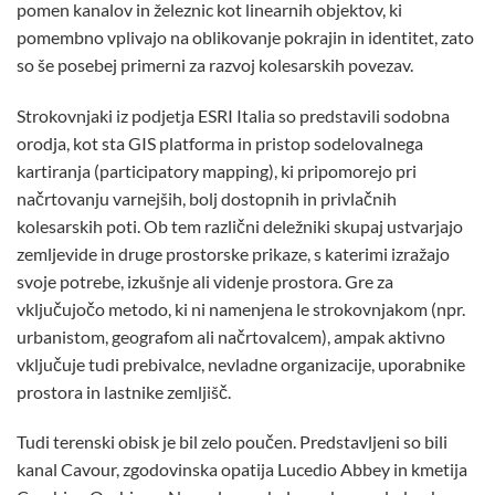
pomen kanalov in železnic kot linearnih objektov, ki
pomembno vplivajo na oblikovanje pokrajin in identitet, zato
so še posebej primerni za razvoj kolesarskih povezav.
Strokovnjaki iz podjetja ESRI Italia so predstavili sodobna
orodja, kot sta GIS platforma in pristop sodelovalnega
kartiranja (participatory mapping), ki pripomorejo pri
načrtovanju varnejših, bolj dostopnih in privlačnih
kolesarskih poti. Ob tem različni deležniki skupaj ustvarjajo
zemljevide in druge prostorske prikaze, s katerimi izražajo
svoje potrebe, izkušnje ali videnje prostora. Gre za
vključujočo metodo, ki ni namenjena le strokovnjakom (npr.
urbanistom, geografom ali načrtovalcem), ampak aktivno
vključuje tudi prebivalce, nevladne organizacije, uporabnike
prostora in lastnike zemljišč.
Tudi terenski obisk je bil zelo poučen. Predstavljeni so bili
kanal Cavour, zgodovinska opatija Lucedio Abbey in kmetija