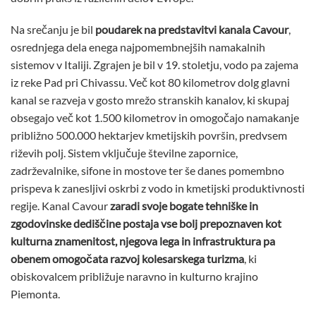
Na srečanju je bil
poudarek na predstavitvi kanala Cavour
,
osrednjega dela enega najpomembnejših namakalnih
sistemov v Italiji. Zgrajen je bil v 19. stoletju, vodo pa zajema
iz reke Pad pri Chivassu. Več kot 80 kilometrov dolg glavni
kanal se razveja v gosto mrežo stranskih kanalov, ki skupaj
obsegajo več kot 1.500 kilometrov in omogočajo namakanje
približno 500.000 hektarjev kmetijskih površin, predvsem
riževih polj. Sistem vključuje številne zapornice,
zadrževalnike, sifone in mostove ter še danes pomembno
prispeva k zanesljivi oskrbi z vodo in kmetijski produktivnosti
regije. Kanal Cavour
zaradi svoje bogate tehniške in
zgodovinske dediščine postaja vse bolj prepoznaven kot
kulturna znamenitost, njegova lega in infrastruktura pa
obenem omogočata razvoj kolesarskega turizma
, ki
obiskovalcem približuje naravno in kulturno krajino
Piemonta.