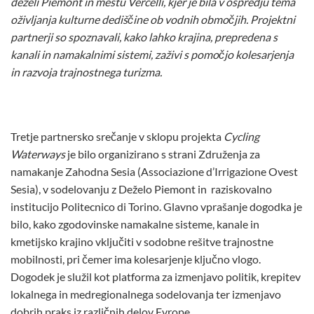
deželi Piemont in mestu Vercelli, kjer je bila v ospredju tema
oživljanja kulturne dediščine ob vodnih območjih. Projektni
partnerji so spoznavali, kako lahko krajina, prepredena s
kanali in namakalnimi sistemi, zaživi s pomočjo kolesarjenja
in razvoja trajnostnega turizma.
Tretje partnersko srečanje v sklopu projekta
Cycling
Waterways
je bilo organizirano s strani Združenja za
namakanje Zahodna Sesia (Associazione d’Irrigazione Ovest
Sesia), v sodelovanju z Deželo Piemont in raziskovalno
institucijo Politecnico di Torino. Glavno vprašanje dogodka je
bilo, kako zgodovinske namakalne sisteme, kanale in
kmetijsko krajino vključiti v sodobne rešitve trajnostne
mobilnosti, pri čemer ima kolesarjenje ključno vlogo.
Dogodek je služil kot platforma za izmenjavo politik, krepitev
lokalnega in medregionalnega sodelovanja ter izmenjavo
dobrih praks iz različnih delov Evrope.