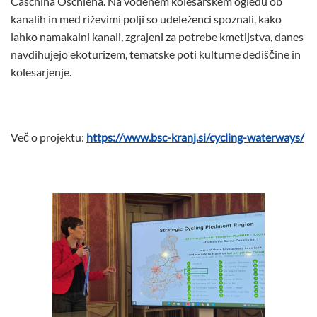
Caschina Oschiena. Na vodenem kolesarskem ogledu ob
kanalih in med riževimi polji so udeleženci spoznali, kako
lahko namakalni kanali, zgrajeni za potrebe kmetijstva, danes
navdihujejo ekoturizem, tematske poti kulturne dediščine in
kolesarjenje.
Več o projektu:
https://www.bsc-kranj.si/cycling-waterways/