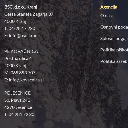
BSC, d.o.o., Kranj
Agencija
Cesta Staneta Žagarja 37
O nas
4000 Kranj
Osnovni poda
T: 04/28 17 230
E:
info@bsc-kranj.si
Splošni pogoji
Politika piško
PE KOVAČNICA
Poštna ulica 4
Politika zaseb
4000 Kranj
M: 069 893 707
E: info@kovacnica.si
PE JESENICE
Sp. Plavž 24E
4270 Jesenice
T: 04 281 72 30