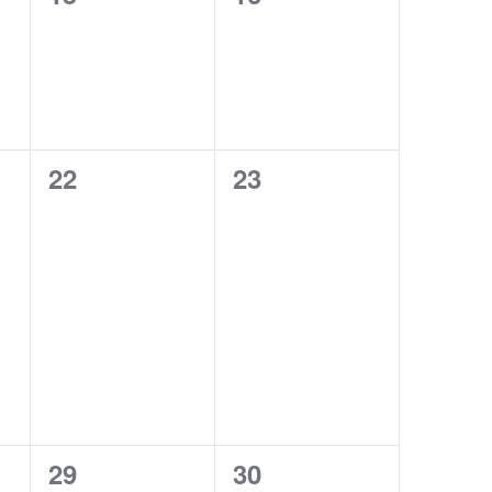
dogodki,
dogodki,
0
0
22
23
dogodki,
dogodki,
0
0
29
30