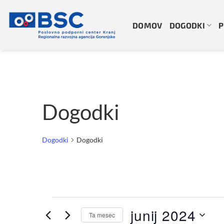
Skoči
na
DOMOV
DOGODKI
P
vsebino
Dogodki
Dogodki
Dogodki
Dogodki
junij 2024
Ta mesec