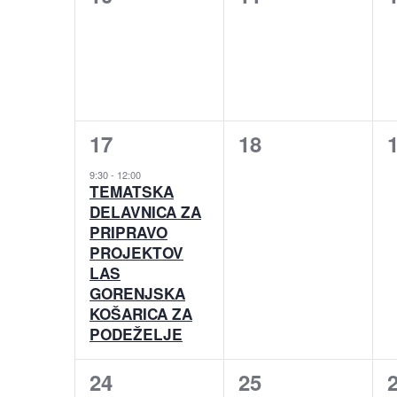
dogodki,
dogodki,
1
0
17
18
dogodek,
dogodki,
9:30
-
12:00
TEMATSKA
DELAVNICA ZA
PRIPRAVO
PROJEKTOV
LAS
GORENJSKA
KOŠARICA ZA
PODEŽELJE
0
0
24
25