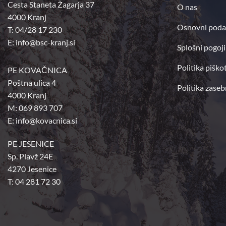
Cesta Staneta Žagarja 37
O nas
4000 Kranj
Osnovni poda
T: 04/28 17 230
E:
info@bsc-kranj.si
Splošni pogoji
Politika piško
PE KOVAČNICA
Poštna ulica 4
Politika zaseb
4000 Kranj
M: 069 893 707
E: info@kovacnica.si
PE JESENICE
Sp. Plavž 24E
4270 Jesenice
T: 04 281 72 30