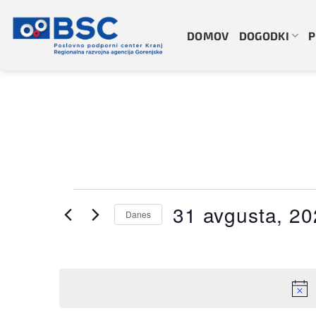
Skoči
na
DOMOV
DOGODKI
P
vsebino
Dogodki
31 avgusta, 2
Danes
Izberite
datum.