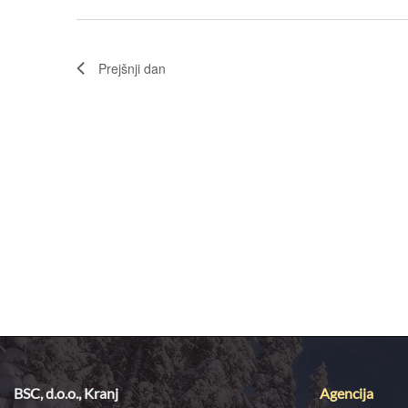
Prejšnji dan
BSC, d.o.o., Kranj
Agencija