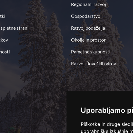
Regionalni razvoj
tki
Gospodarstvo
 spletne strani
Razvoj podeželja
tkov
Okolje in prostor
nosti
Pametne skupnosti
Razvoj človeških virov
Uporabljamo p
Piškotke in druge sledi
uporabniške izkušnje m