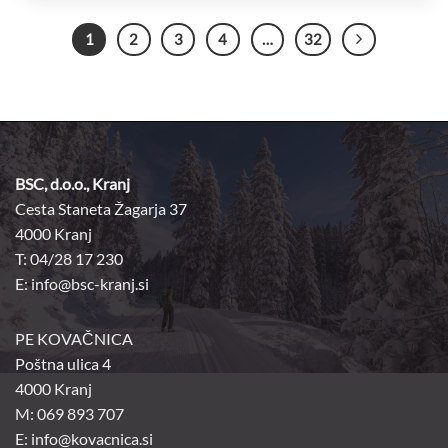
1
2
3
4
…
32
BSC, d.o.o., Kranj
Cesta Staneta Žagarja 37
4000 Kranj
T: 04/28 17 230
E:
info@bsc-kranj.si
PE KOVAČNICA
Poštna ulica 4
4000 Kranj
M: 069 893 707
E: info@kovacnica.si