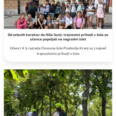
Od zelenih korakov do Hiše iluzij: trajnostni prihodi v šolo so
učence popeljali na nagradni izlet
Učenci 4. b razreda Osnovne šole Predoslje Kranj so z največ
trajnostnimi prihodi v šolo