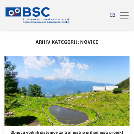
Skoči
na
vsebino
ARHIV KATEGORIJ:
NOVICE
Obnova vodnih sistemov za trajnostno prihodnost: projekt