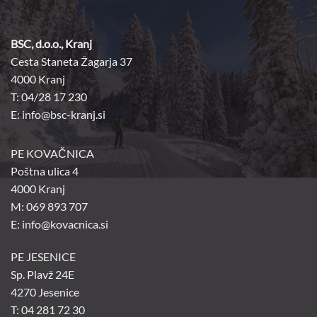
BSC, d.o.o., Kranj
Cesta Staneta Žagarja 37
4000 Kranj
T: 04/28 17 230
E:
info@bsc-kranj.si
PE KOVAČNICA
Poštna ulica 4
4000 Kranj
M: 069 893 707
E: info@kovacnica.si
PE JESENICE
Sp. Plavž 24E
4270 Jesenice
T: 04 281 72 30