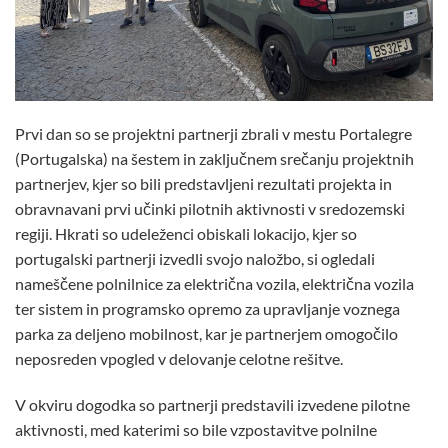
Prvi dan so se projektni partnerji zbrali v mestu Portalegre
(Portugalska) na šestem in zaključnem srečanju projektnih
partnerjev, kjer so bili predstavljeni rezultati projekta in
obravnavani prvi učinki pilotnih aktivnosti v sredozemski
regiji. Hkrati so udeleženci obiskali lokacijo, kjer so
portugalski partnerji izvedli svojo naložbo, si ogledali
nameščene polnilnice za električna vozila, električna vozila
ter sistem in programsko opremo za upravljanje voznega
parka za deljeno mobilnost, kar je partnerjem omogočilo
neposreden vpogled v delovanje celotne rešitve.
V okviru dogodka so partnerji predstavili izvedene pilotne
aktivnosti, med katerimi so bile vzpostavitve polnilne