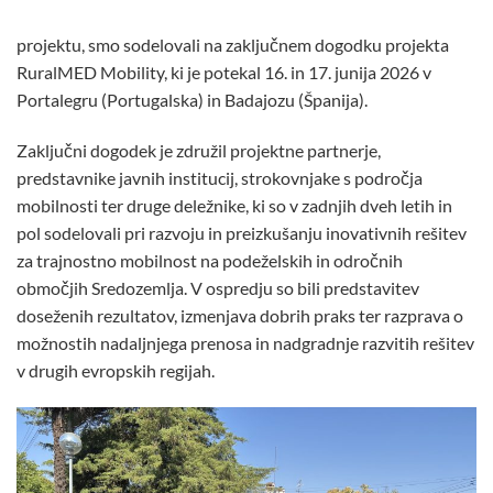
projektu, smo sodelovali na zaključnem dogodku projekta
RuralMED Mobility, ki je potekal 16. in 17. junija 2026 v
Portalegru (Portugalska) in Badajozu (Španija).
Zaključni dogodek je združil projektne partnerje,
predstavnike javnih institucij, strokovnjake s področja
mobilnosti ter druge deležnike, ki so v zadnjih dveh letih in
pol sodelovali pri razvoju in preizkušanju inovativnih rešitev
za trajnostno mobilnost na podeželskih in odročnih
območjih Sredozemlja. V ospredju so bili predstavitev
doseženih rezultatov, izmenjava dobrih praks ter razprava o
možnostih nadaljnjega prenosa in nadgradnje razvitih rešitev
v drugih evropskih regijah.