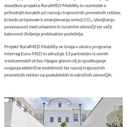
dosežkov projekta RuralMED Mobility in razmislek o
prihodnjih korakih pri razvoju trajnostnih prometnih rešitev,
ki bodo prispevale k zmanjševanju emisij CO₂, izboljšanju
povezanosti med urbanimi in ruralnimi območji ter večji
kakovosti življenja prebivalcev podeželja.
Projekt RuralMED Mobility se izvaja v okviru programa
Interreg Euro-MED in združuje 13 partnerjev iz osmih
sredozemskih držav. Njegov glavni cilj je spodbujanje
uvajanja električne mobilnosti ter razvoj trajnostnih
prometnih rešitev na podeželskih in odročnih območjih.