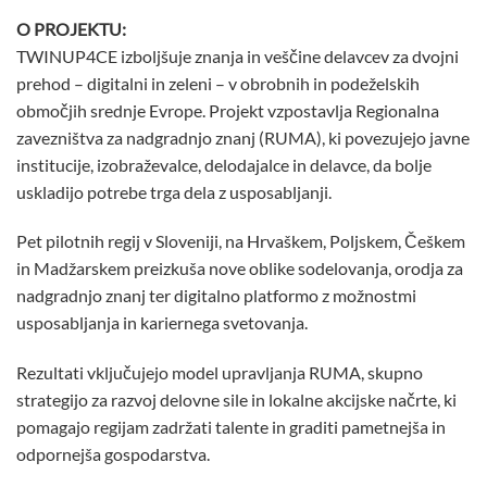
O PROJEKTU:
TWINUP4CE izboljšuje znanja in veščine delavcev za dvojni
prehod – digitalni in zeleni – v obrobnih in podeželskih
območjih srednje Evrope.​ Projekt vzpostavlja Regionalna
zavezništva za nadgradnjo znanj (RUMA), ki povezujejo javne
institucije, izobraževalce, delodajalce in delavce, da bolje
uskladijo potrebe trga dela z usposabljanji.​
Pet pilotnih regij v Sloveniji, na Hrvaškem, Poljskem, Češkem
in Madžarskem preizkuša nove oblike sodelovanja, orodja za
nadgradnjo znanj ter digitalno platformo z možnostmi
usposabljanja in kariernega svetovanja.
Rezultati vključujejo model upravljanja RUMA, skupno
strategijo za razvoj delovne sile in lokalne akcijske načrte, ki
pomagajo regijam zadržati talente in graditi pametnejša in
odpornejša gospodarstva.