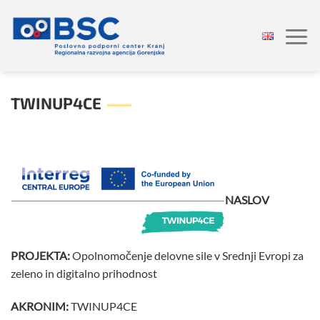
Skoči
na
vsebino
TWINUP4CE
NASLOV
PROJEKTA:
Opolnomočenje delovne sile v Srednji Evropi za
zeleno in digitalno prihodnost
AKRONIM:
TWINUP4CE