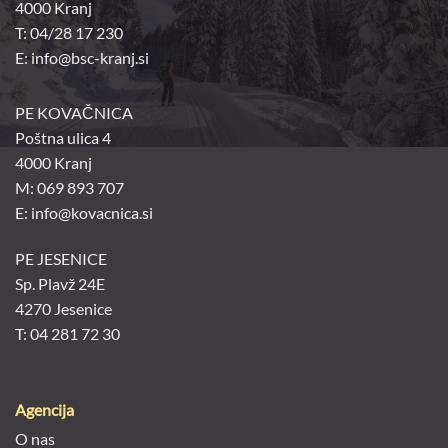
4000 Kranj
T: 04/28 17 230
E:
info@bsc-kranj.si
PE KOVAČNICA
Poštna ulica 4
4000 Kranj
M: 069 893 707
E: info@kovacnica.si
PE JESENICE
Sp. Plavž 24E
4270 Jesenice
T: 04 281 72 30
Agencija
O nas