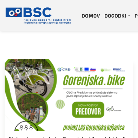
Skoči
na
DOMOV
DOGODKI
P
vsebino