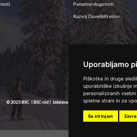
nosti
Pametne skupnosti
Razvoj človeških virov
Uporabljamo p
Piškotke in druge sledi
uporabniške izkušnje m
personaliziranih vsebin
spletne strani in za vpo
© 2023 BSC
|
BSC-old
|
Izdelava spletne strani
Se strinjam
Zavr