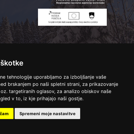
iškotke
lne tehnologije uporabljamo za izboljšanje vaše
ed brskanjem po naši spletni strani, za prikazovanje
 oz. targetiranih oglasov, za analizo obiskov naše
gled v to, iz kje prihajajo naši gostje.
ačam
Spremeni moje nastavitve