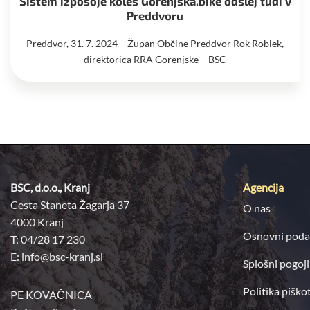
Sistem izposoje koles Gorenjska.bike odslej tudi v
Preddvoru
Preddvor, 31. 7. 2024 – Župan Občine Preddvor Rok Roblek,
direktorica RRA Gorenjske – BSC
BSC, d.o.o., Kranj
Agencija
Cesta Staneta Žagarja 37
O nas
4000 Kranj
Osnovni poda
T: 04/28 17 230
E:
info@bsc-kranj.si
Splošni pogoji
Politika piško
PE KOVAČNICA