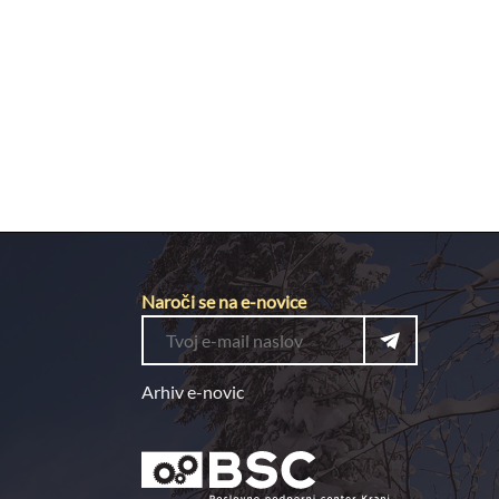
Naroči se na e-novice
Arhiv e-novic