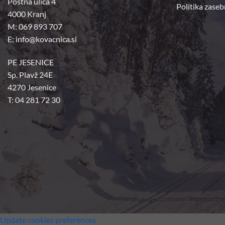
Poštna ulica 4
Politika zaseb
4000 Kranj
M: 069 893 707
E: info@kovacnica.si
PE JESENICE
Sp. Plavž 24E
4270 Jesenice
T: 04 281 72 30
Update cookies preferences