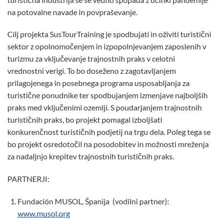
na potovalne navade in povpraševanje.
Cilj projekta SusTourTraining je spodbujati in oživiti turistični
sektor z opolnomočenjem in izpopolnjevanjem zaposlenih v
turizmu za vključevanje trajnostnih praks v celotni
vrednostni verigi. To bo doseženo z zagotavljanjem
prilagojenega in posebnega programa usposabljanja za
turistične ponudnike ter spodbujanjem izmenjave najboljših
praks med vključenimi ozemlji. S poudarjanjem trajnostnih
turističnih praks, bo projekt pomagal izboljšati
konkurenčnost turističnih podjetij na trgu dela. Poleg tega se
bo projekt osredotočil na posodobitev in možnosti mreženja
za nadaljnjo krepitev trajnostnih turističnih praks.
PARTNERJI:
Fundación MUSOL, Španija (vodilni partner):
www.musol.org