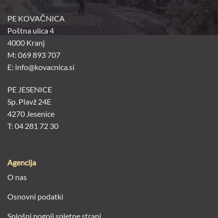
PE KOVAČNICA
Poštna ulica 4
4000 Kranj
M: 069 893 707
E: info@kovacnica.si
PE JESENICE
Sp. Plavž 24E
4270 Jesenice
T: 04 281 72 30
Agencija
O nas
Osnovni podatki
Splošni pogoji spletne strani