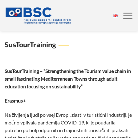
Skoči
na
vsebino
SusTourTraining
SusTourTraining – “Strengthening the Tourism value chain in
small fascinating Mediterranean Towns through adult
education focusing on sustainability”
Erasmus+
Na življenja ljudi po vsej Evropi, zlasti v turistični industriji, je
močno vplivala pandemija COVID-19, ki je poudarila
potrebo po bolj odpornih in trajnostnih turističnih praksah,
turistična industrija se še vedno spopada z učinki pandemije