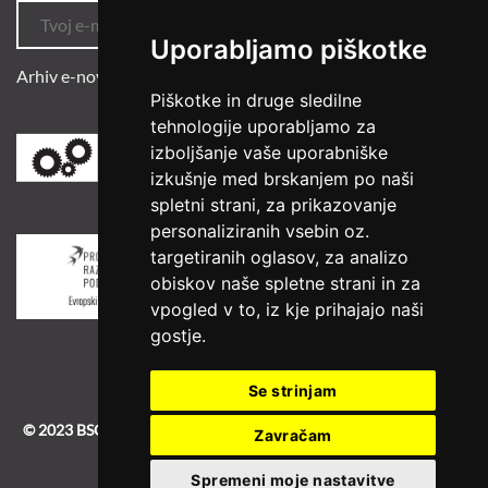
Uporabljamo piškotke
Arhiv e-novic
Piškotke in druge sledilne
tehnologije uporabljamo za
izboljšanje vaše uporabniške
izkušnje med brskanjem po naši
spletni strani, za prikazovanje
personaliziranih vsebin oz.
targetiranih oglasov, za analizo
obiskov naše spletne strani in za
vpogled v to, iz kje prihajajo naši
gostje.
Se strinjam
© 2023 BSC
|
BSC-old
|
Izdelava spletne strani
Zavračam
Spremeni moje nastavitve