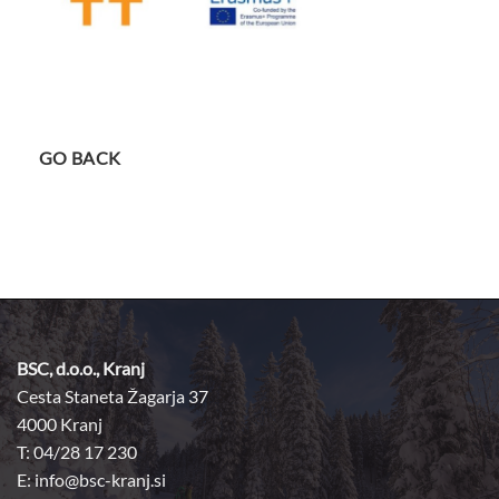
GO BACK
BSC, d.o.o., Kranj
Cesta Staneta Žagarja 37
4000 Kranj
T: 04/28 17 230
E:
info@bsc-kranj.si