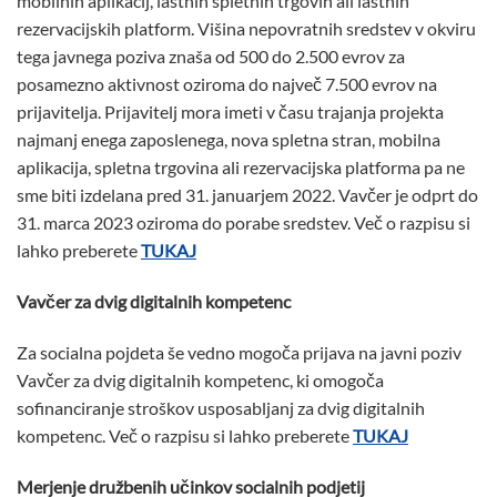
mobilnih aplikacij, lastnih spletnih trgovin ali lastnih
rezervacijskih platform. Višina nepovratnih sredstev v okviru
tega javnega poziva znaša od 500 do 2.500 evrov za
posamezno aktivnost oziroma do največ 7.500 evrov na
prijavitelja. Prijavitelj mora imeti v času trajanja projekta
najmanj enega zaposlenega, nova spletna stran, mobilna
aplikacija, spletna trgovina ali rezervacijska platforma pa ne
sme biti izdelana pred 31. januarjem 2022. Vavčer je odprt do
31. marca 2023 oziroma do porabe sredstev. Več o razpisu si
lahko preberete
TUKAJ
Vavčer za dvig digitalnih kompetenc
Za socialna pojdeta še vedno mogoča prijava na javni poziv
Vavčer za dvig digitalnih kompetenc, ki omogoča
sofinanciranje stroškov usposabljanj za dvig digitalnih
kompetenc. Več o razpisu si lahko preberete
TUKAJ
Merjenje družbenih učinkov socialnih podjetij