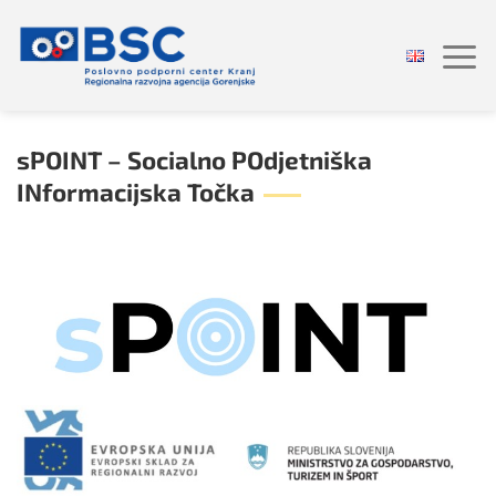
Skoči
na
vsebino
sPOINT – Socialno POdjetniška
INformacijska Točka