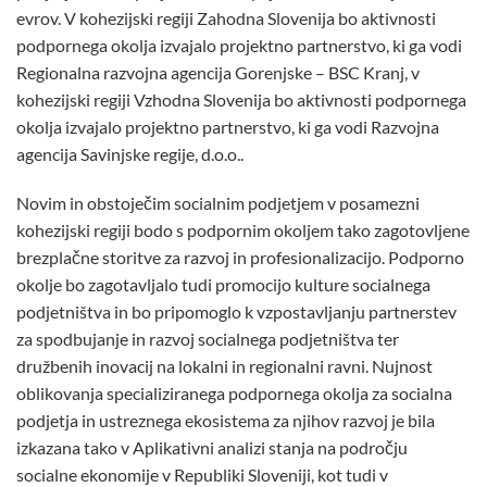
evrov. V kohezijski regiji Zahodna Slovenija bo aktivnosti
podpornega okolja izvajalo projektno partnerstvo, ki ga vodi
Regionalna razvojna agencija Gorenjske – BSC Kranj, v
kohezijski regiji Vzhodna Slovenija bo aktivnosti podpornega
okolja izvajalo projektno partnerstvo, ki ga vodi Razvojna
agencija Savinjske regije, d.o.o..
Novim in obstoječim socialnim podjetjem v posamezni
kohezijski regiji bodo s podpornim okoljem tako zagotovljene
brezplačne storitve za razvoj in profesionalizacijo. Podporno
okolje bo zagotavljalo tudi promocijo kulture socialnega
podjetništva in bo pripomoglo k vzpostavljanju partnerstev
za spodbujanje in razvoj socialnega podjetništva ter
družbenih inovacij na lokalni in regionalni ravni. Nujnost
oblikovanja specializiranega podpornega okolja za socialna
podjetja in ustreznega ekosistema za njihov razvoj je bila
izkazana tako v Aplikativni analizi stanja na področju
socialne ekonomije v Republiki Sloveniji, kot tudi v