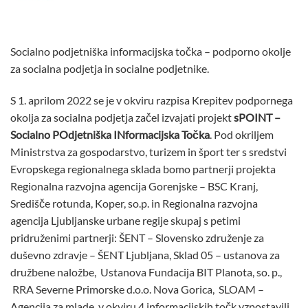
Socialno podjetniška informacijska točka – podporno okolje
za socialna podjetja in socialne podjetnike.
S 1. aprilom 2022 se je v okviru razpisa Krepitev podpornega
okolja za socialna podjetja začel izvajati projekt
sPOINT –
Socialno POdjetniška INformacijska Točka
. Pod okriljem
Ministrstva za gospodarstvo, turizem in šport ter s sredstvi
Evropskega regionalnega sklada bomo partnerji projekta
Regionalna razvojna agencija Gorenjske – BSC Kranj,
Središče rotunda, Koper, so.p. in Regionalna razvojna
agencija Ljubljanske urbane regije skupaj s petimi
pridruženimi partnerji: ŠENT – Slovensko združenje za
duševno zdravje – ŠENT Ljubljana, Sklad 05 – ustanova za
družbene naložbe, Ustanova Fundacija BIT Planota, so. p.,
RRA Severne Primorske d.o.o. Nova Gorica, SLOAM –
Agencija za mlade, v okviru 4 informacijskih točk vzpostavili