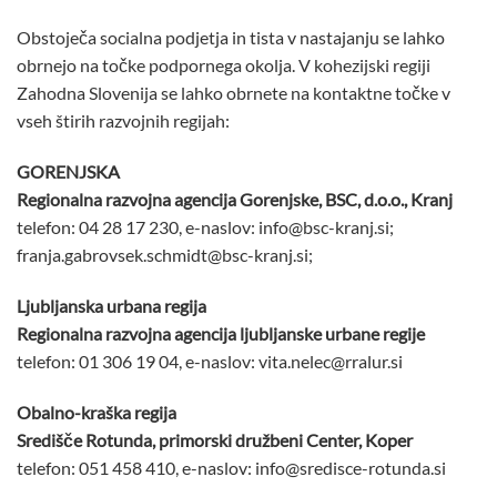
Obstoječa socialna podjetja in tista v nastajanju se lahko
obrnejo na točke podpornega okolja. V kohezijski regiji
Zahodna Slovenija se lahko obrnete na kontaktne točke v
vseh štirih razvojnih regijah:
GORENJSKA
Regionalna razvojna agencija Gorenjske, BSC, d.o.o., Kranj
telefon: 04 28 17 230, e-naslov: info@bsc-kranj.si;
franja.gabrovsek.schmidt@bsc-kranj.si;
Ljubljanska urbana regija
Regionalna razvojna agencija ljubljanske urbane regije
telefon: 01 306 19 04, e-naslov: vita.nelec@rralur.si
Obalno-kraška regija
Središče Rotunda, primorski družbeni Center, Koper
telefon: 051 458 410, e-naslov: info@sredisce-rotunda.si