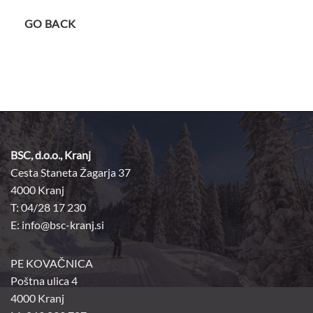
GO BACK
BSC, d.o.o., Kranj
Cesta Staneta Žagarja 37
4000 Kranj
T: 04/28 17 230
E:
info@bsc-kranj.si
PE KOVAČNICA
Poštna ulica 4
4000 Kranj