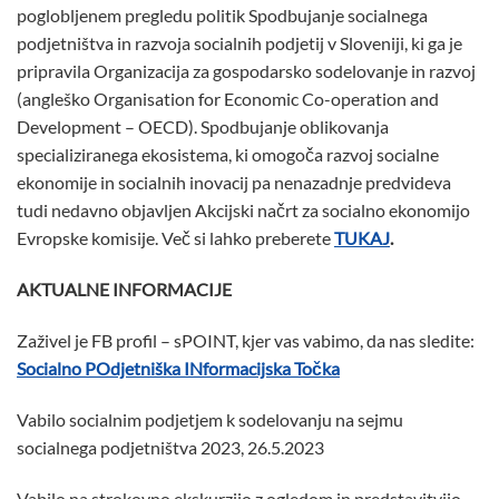
poglobljenem pregledu politik Spodbujanje socialnega
podjetništva in razvoja socialnih podjetij v Sloveniji, ki ga je
pripravila Organizacija za gospodarsko sodelovanje in razvoj
(angleško Organisation for Economic Co-operation and
Development – OECD). Spodbujanje oblikovanja
specializiranega ekosistema, ki omogoča razvoj socialne
ekonomije in socialnih inovacij pa nenazadnje predvideva
tudi nedavno objavljen Akcijski načrt za socialno ekonomijo
Evropske komisije. Več si lahko preberete
TUKAJ
.
AKTUALNE INFORMACIJE
Zaživel je FB profil – sPOINT, kjer vas vabimo, da nas sledite:
Socialno POdjetniška INformacijska Točka
Vabilo socialnim podjetjem k sodelovanju na sejmu
socialnega podjetništva 2023, 26.5.2023
Vabilo na strokovno ekskurzijo z ogledom in predstavitvijo