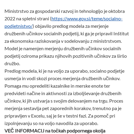
Ministrstvo za gospodarski razvoj in tehnologijo je oktobra
2022 na spletni strani (
https://www.gov.si/teme/socialno-
podjetnistvo/
) objavilo predlog modela za merjenje
družbenih učinkov socialnih podjetij, ki ga je pripravil Inštitut
za ekonomska raziskovanja v sodelovanju z ministrstvom.
Model je namenjen merjenju družbenih učinkov socialnih
podjetij oziroma prikazu njihovih pozitivnih učinkov za širšo
družbo.
Predlog modela, ki je na voljo za uporabo, socialno podjetje
usmerja in vodi skozi proces merjenja družbenih učinkov.
Pomaga mu opredeliti kazalnike in merske enote ter
predvideti načine in aktivnosti za izboljševanje družbenih
učinkov, ki jih ustvarja s svojim delovanjem na trgu. Proces
merjenja sestavlja pet zaporednih korakov, trenutno pa je
pripravljen v Excelu, saj je še v testni fazi. Za pomoč pri
izpolnjevanju so na voljo navodila za uporabo.
VEČ INFORMACIJ na točkah podpornega okolja