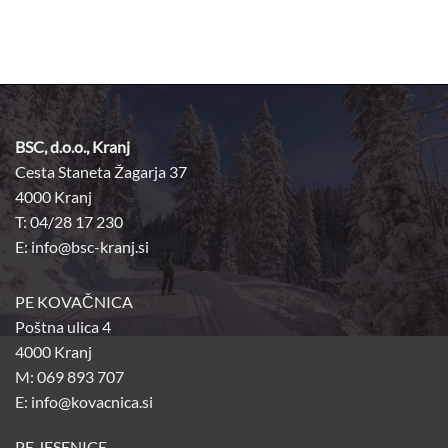
BSC, d.o.o., Kranj
Cesta Staneta Žagarja 37
4000 Kranj
T: 04/28 17 230
E:
info@bsc-kranj.si
PE KOVAČNICA
Poštna ulica 4
4000 Kranj
M: 069 893 707
E: info@kovacnica.si
PE JESENICE