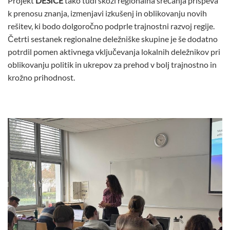
Projekt
DESICE
tako tudi skozi regionalna srečanja prispeva
k prenosu znanja, izmenjavi izkušenj in oblikovanju novih
rešitev, ki bodo dolgoročno podprle trajnostni razvoj regije.
Četrti sestanek regionalne deležniške skupine je še dodatno
potrdil pomen aktivnega vključevanja lokalnih deležnikov pri
oblikovanju politik in ukrepov za prehod v bolj trajnostno in
krožno prihodnost.