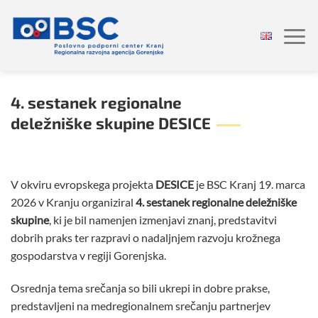
Skoči
na
vsebino
4. sestanek regionalne
deležniške skupine DESICE
V okviru evropskega projekta
DESICE
je BSC Kranj 19. marca
2026 v Kranju organiziral
4. sestanek regionalne deležniške
skupine
, ki je bil namenjen izmenjavi znanj, predstavitvi
dobrih praks ter razpravi o nadaljnjem razvoju krožnega
gospodarstva v regiji Gorenjska.
Osrednja tema srečanja so bili ukrepi in dobre prakse,
predstavljeni na medregionalnem srečanju partnerjev