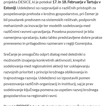
projekta DESICE, ki je potekal
17. in 18. Februarja v Tartuju v
Estoniji
. Udeleženci so razpravljali o različnih pristopih za
pospeševanje prehoda v krožno gospodarstvo, pri čemer je
bil poudarek predvsem na sistemskih rešitvah, podpornih
mehanizmih za inovacije ter modelih sodelovanja med
različnimi ravnmi upravljanja. Posebna pozornost je bila
namenjena vprašanju, kako lahko predstavljene dobre prakse
prenesemo in prilagodimo razmeram v regiji Gorenjska.
Srečanje je omogočilo odprt dialog med deležniki o
možnostih izvajanja konkretnih aktivnosti, krepitvi
sodelovanja med regionalnimi akterji ter usklajevanju
razvojnih prioritet s principi krožnega oblikovanja in
trajnostnega razvoja. Udeleženci so izpostavili pomen
povezovanja različnih organizacij in institucij, saj je prav
sodelovanje ključnega pomena za uspešen razvoj krožnega
gospodarstva na regionalni ravni.