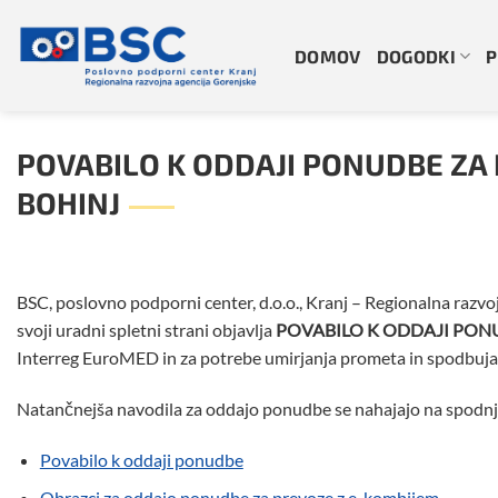
Skoči
na
DOMOV
DOGODKI
P
vsebino
POVABILO K ODDAJI PONUDBE ZA 
BOHINJ
BSC, poslovno podporni center, d.o.o., Kranj – Regionalna razvo
svoji uradni spletni strani objavlja
POVABILO K ODDAJI PONU
Interreg EuroMED in za potrebe umirjanja prometa in spodbujanj
Natančnejša navodila za oddajo ponudbe se nahajajo na spodnj
Povabilo k oddaji ponudbe
Obrazci za oddajo ponudbe za prevoze z e-kombijem