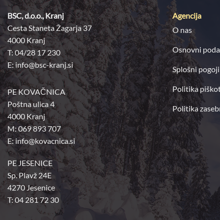
BSC, d.o.o., Kranj
Agencija
Cesta Staneta Žagarja 37
O nas
4000 Kranj
Osnovni poda
T: 04/28 17 230
E:
info@bsc-kranj.si
Splošni pogoji
Politika piško
PE KOVAČNICA
Poštna ulica 4
Politika zaseb
4000 Kranj
M: 069 893 707
E: info@kovacnica.si
PE JESENICE
Sp. Plavž 24E
4270 Jesenice
T: 04 281 72 30