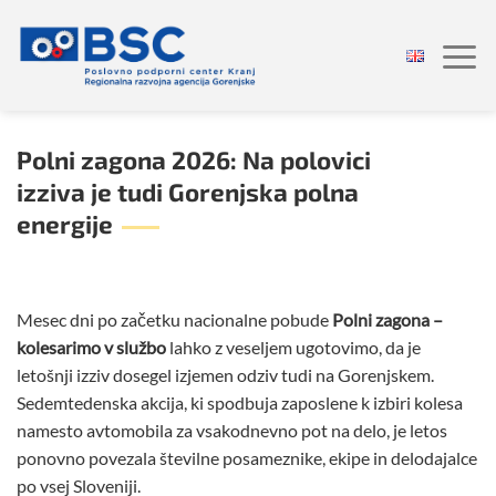
Skoči
na
vsebino
Polni zagona 2026: Na polovici
izziva je tudi Gorenjska polna
energije
Mesec dni po začetku nacionalne pobude
Polni zagona –
kolesarimo v službo
lahko z veseljem ugotovimo, da je
letošnji izziv dosegel izjemen odziv tudi na Gorenjskem.
Sedemtedenska akcija, ki spodbuja zaposlene k izbiri kolesa
namesto avtomobila za vsakodnevno pot na delo, je letos
ponovno povezala številne posameznike, ekipe in delodajalce
po vsej Sloveniji.