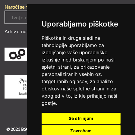
Naroči se na e-novice
Uporabljamo piškotke
Arhiv e-novic
Piškotke in druge sledilne
tehnologije uporabljamo za
izboljšanje vaše uporabniške
izkušnje med brskanjem po naši
spletni strani, za prikazovanje
personaliziranih vsebin oz.
targetiranih oglasov, za analizo
obiskov naše spletne strani in za
vpogled v to, iz kje prihajajo naši
gostje.
Se strinjam
© 2023 BSC
|
BSC-old
|
Izdelava spletne strani
Zavračam