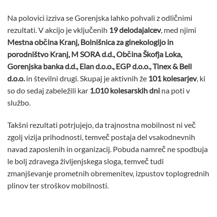
Na polovici izziva se Gorenjska lahko pohvali z odličnimi
rezultati. V akcijo je vključenih
19 delodajalcev
, med njimi
Mestna občina Kranj, Bolnišnica za ginekologijo in
porodništvo Kranj, M SORA d.d., Občina Škofja Loka,
Gorenjska banka d.d., Elan d.o.o., EGP d.o.o., Tinex & Bell
d.o.o.
in številni drugi. Skupaj je aktivnih že
101 kolesarjev
, ki
so do sedaj zabeležili kar
1.010 kolesarskih dni
na poti v
službo.
Takšni rezultati potrjujejo, da trajnostna mobilnost ni več
zgolj vizija prihodnosti, temveč postaja del vsakodnevnih
navad zaposlenih in organizacij. Pobuda namreč ne spodbuja
le bolj zdravega življenjskega sloga, temveč tudi
zmanjševanje prometnih obremenitev, izpustov toplogrednih
plinov ter stroškov mobilnosti.