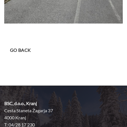
GO BACK
BSC, d.o.o., Kranj
Cesta Staneta Žagarja 37
4000 Kranj
T: 04/28 17 230