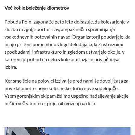
Več kot le beleženje kilometrov
Pobuda Polni zagona že peto leto dokazuje, da kolesarjenje v
službo ni zgolj športni izziv, ampak način spreminjanja
vsakodnevnih potovalnih navad. Organizatorji poudarjajo, da
imajo pri tem pomembno vlogo delodajalci, ki z ustreznimi
spodbudami, infrastrukturo in zgledom ustvarjajo okolje, v
katerem je prihod na delo s kolesom lažja in privlačnejša
izbira.
Ker smo šele na polovici izziva, je pred nami še dovolj časa za
nove kilometre, nove kolesarske dni in nove sodelujoče.
Vsem gorenjskim ekipam želimo uspešno nadaljevanje akcije
in čim več varnih ter prijetnih voženj na delo.