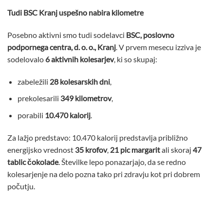
Tudi BSC Kranj uspešno nabira kilometre
Posebno aktivni smo tudi sodelavci
BSC, poslovno
podpornega centra, d. o. o., Kranj
. V prvem mesecu izziva je
sodelovalo
6 aktivnih kolesarjev
, ki so skupaj:
zabeležili
28 kolesarskih dni
,
prekolesarili
349 kilometrov
,
porabili
10.470 kalorij
.
Za lažjo predstavo: 10.470 kalorij predstavlja približno
energijsko vrednost
35 krofov
,
21 pic margarit
ali skoraj
47
tablic čokolade
. Številke lepo ponazarjajo, da se redno
kolesarjenje na delo pozna tako pri zdravju kot pri dobrem
počutju.