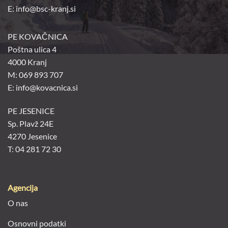
E:
info@bsc-kranj.si
PE KOVAČNICA
Poštna ulica 4
4000 Kranj
M: 069 893 707
E: info@kovacnica.si
PE JESENICE
Sp. Plavž 24E
4270 Jesenice
T: 04 281 72 30
Agencija
O nas
Osnovni podatki