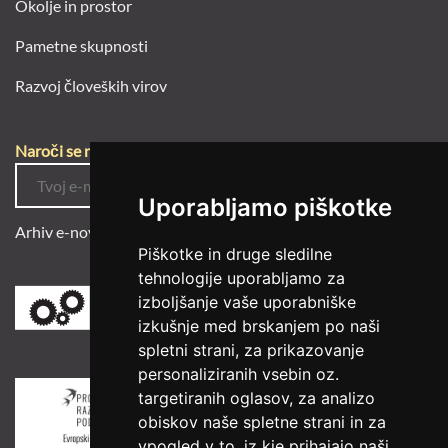
Okolje in prostor
Pametne skupnosti
Razvoj človeških virov
Naroči se na e-novice
Uporabljamo piškotke
Arhiv e-novic
Piškotke in druge sledilne
tehnologije uporabljamo za
izboljšanje vaše uporabniške
izkušnje med brskanjem po naši
spletni strani, za prikazovanje
personaliziranih vsebin oz.
targetiranih oglasov, za analizo
obiskov naše spletne strani in za
vpogled v to, iz kje prihajajo naši