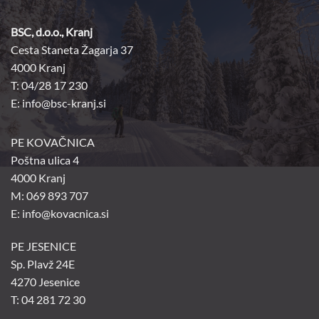
BSC, d.o.o., Kranj
Cesta Staneta Žagarja 37
4000 Kranj
T: 04/28 17 230
E:
info@bsc-kranj.si
PE KOVAČNICA
Poštna ulica 4
4000 Kranj
M: 069 893 707
E: info@kovacnica.si
PE JESENICE
Sp. Plavž 24E
4270 Jesenice
T: 04 281 72 30