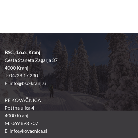
BSC, d.o.o., Kranj
Cesta Staneta Žagarja 37
4000 Kranj
T: 04/28 17 230
E:
info@bsc-kranj.si
PE KOVAČNICA
Poštna ulica 4
4000 Kranj
M: 069 893 707
E: info@kovacnica.si