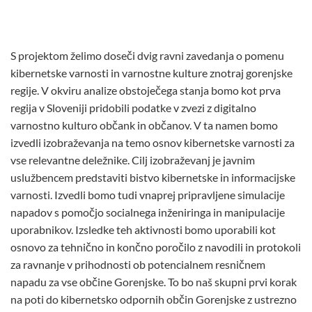
S projektom želimo doseči dvig ravni zavedanja o pomenu
kibernetske varnosti in varnostne kulture znotraj gorenjske
regije. V okviru analize obstoječega stanja bomo kot prva
regija v Sloveniji pridobili podatke v zvezi z digitalno
varnostno kulturo občank in občanov. V ta namen bomo
izvedli izobraževanja na temo osnov kibernetske varnosti za
vse relevantne deležnike. Cilj izobraževanj je javnim
uslužbencem predstaviti bistvo kibernetske in informacijske
varnosti. Izvedli bomo tudi vnaprej pripravljene simulacije
napadov s pomočjo socialnega inženiringa in manipulacije
uporabnikov. Izsledke teh aktivnosti bomo uporabili kot
osnovo za tehnično in končno poročilo z navodili in protokoli
za ravnanje v prihodnosti ob potencialnem resničnem
napadu za vse občine Gorenjske. To bo naš skupni prvi korak
na poti do kibernetsko odpornih občin Gorenjske z ustrezno