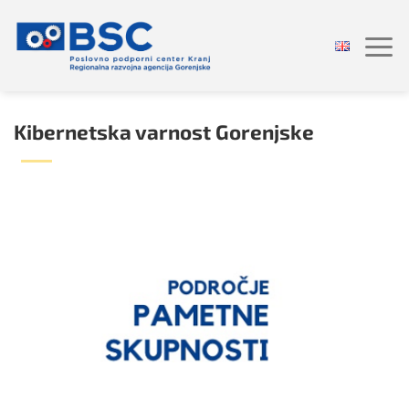
Skoči
na
vsebino
Kibernetska varnost Gorenjske