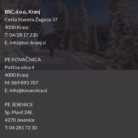
BSC, d.o.o., Kranj
Cesta Staneta Žagarja 37
4000 Kranj
T: 04/28 17 230
E:
info@bsc-kranj.si
PE KOVAČNICA
Poštna ulica 4
4000 Kranj
M: 069 893 707
E: info@kovacnica.si
PE JESENICE
Sp. Plavž 24E
4270 Jesenice
T: 04 281 72 30