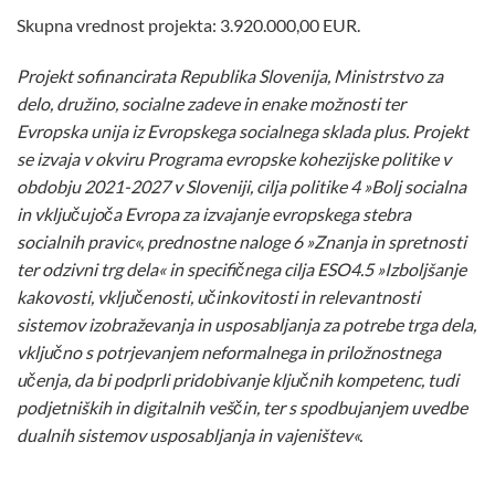
Skupna vrednost projekta: 3.920.000,00 EUR.
Projekt sofinancirata Republika Slovenija, Ministrstvo za
delo, družino, socialne zadeve in enake možnosti ter
Evropska unija iz Evropskega socialnega sklada plus. Projekt
se izvaja v okviru Programa evropske kohezijske politike v
obdobju 2021-2027 v Sloveniji, cilja politike 4 »Bolj socialna
in vključujoča Evropa za izvajanje evropskega stebra
socialnih pravic«, prednostne naloge 6 »Znanja in spretnosti
ter odzivni trg dela« in specifičnega cilja ESO4.5 »Izboljšanje
kakovosti, vključenosti, učinkovitosti in relevantnosti
sistemov izobraževanja in usposabljanja za potrebe trga dela,
vključno s potrjevanjem neformalnega in priložnostnega
učenja, da bi podprli pridobivanje ključnih kompetenc, tudi
podjetniških in digitalnih veščin, ter s spodbujanjem uvedbe
dualnih sistemov usposabljanja in vajeništev«.