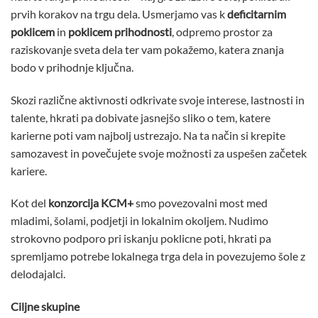
prvih korakov na trgu dela. Usmerjamo vas k
deficitarnim
poklicem
in
poklicem prihodnosti
, odpremo prostor za
raziskovanje sveta dela ter vam pokažemo, katera znanja
bodo v prihodnje ključna.
Skozi različne aktivnosti odkrivate svoje interese, lastnosti in
talente, hkrati pa dobivate jasnejšo sliko o tem, katere
karierne poti vam najbolj ustrezajo. Na ta način si krepite
samozavest in povečujete svoje možnosti za uspešen začetek
kariere.
Kot del
konzorcija KCM+
smo povezovalni most med
mladimi, šolami, podjetji in lokalnim okoljem. Nudimo
strokovno podporo pri iskanju poklicne poti, hkrati pa
spremljamo potrebe lokalnega trga dela in povezujemo šole z
delodajalci.
Ciljne skupine