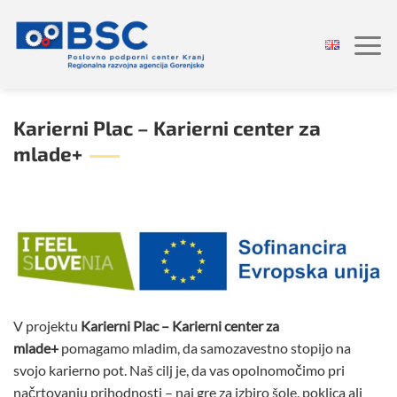
Skoči
na
vsebino
Karierni Plac – Karierni center za
mlade+
V projektu
Karierni Plac – Karierni center za
mlade+
pomagamo mladim, da samozavestno stopijo na
svojo karierno pot. Naš cilj je, da vas opolnomočimo pri
načrtovanju prihodnosti – naj gre za izbiro šole, poklica ali