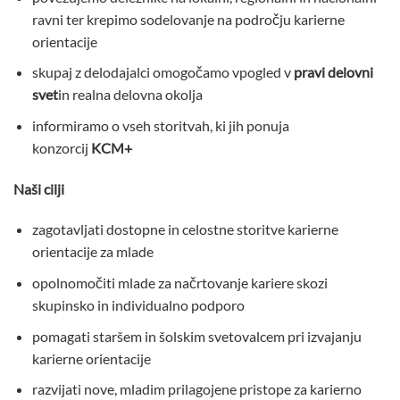
ravni ter krepimo sodelovanje na področju karierne
orientacije
skupaj z delodajalci omogočamo vpogled v
pravi delovni
svet
in realna delovna okolja
informiramo o vseh storitvah, ki jih ponuja
konzorcij
KCM+
Naši cilji
zagotavljati dostopne in celostne storitve karierne
orientacije za mlade
opolnomočiti mlade za načrtovanje kariere skozi
skupinsko in individualno podporo
pomagati staršem in šolskim svetovalcem pri izvajanju
karierne orientacije
razvijati nove, mladim prilagojene pristope za karierno