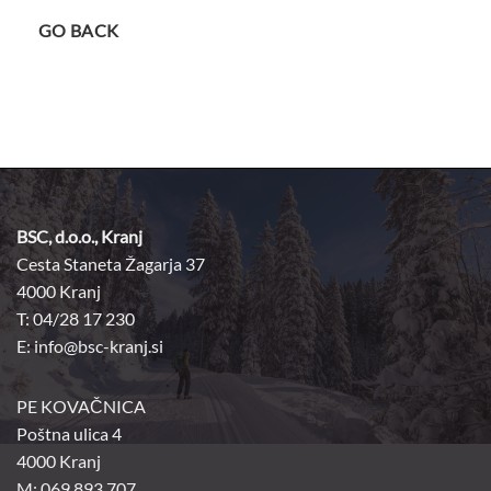
GO BACK
BSC, d.o.o., Kranj
Cesta Staneta Žagarja 37
4000 Kranj
T: 04/28 17 230
E:
info@bsc-kranj.si
PE KOVAČNICA
Poštna ulica 4
4000 Kranj
M: 069 893 707