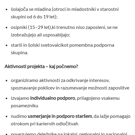
šolajoča se mladina (otroci in mladostniki v starostni
skupini od 6 do 19 let);
osipniki (15–29 let),ki trenutno niso zaposleni, se ne
izobražujejo ali usposabljajo;
starši in šolski svetovalcikot pomembna podporna
skupina.
Aktivnosti projekta – kaj počnemo?
organiziramo aktivnosti za odkrivanje interesov,
spoznavanje poklicev in razumevanje možnosti zaposlitve
izvajamo
individualno podporo
, prilagojeno vsakemu
posamezniku
nudimo
usmerjanje in podporo staršem
, da lažje pomagajo
otrokom pri kariernih odločitvah
povezujemo deležnike na lokalni, regionalni in nacionalni