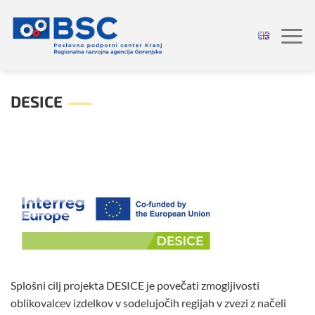
Skoči
na
vsebino
DESICE
Splošni cilj projekta DESICE je povečati zmogljivosti
oblikovalcev izdelkov v sodelujočih regijah v zvezi z načeli