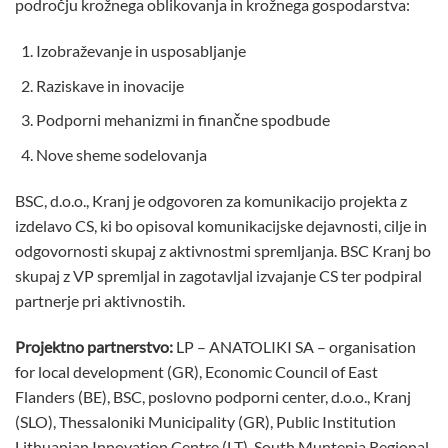
področju krožnega oblikovanja in krožnega gospodarstva:
Izobraževanje in usposabljanje
Raziskave in inovacije
Podporni mehanizmi in finančne spodbude
Nove sheme sodelovanja
BSC, d.o.o., Kranj je odgovoren za komunikacijo projekta z
izdelavo CS, ki bo opisoval komunikacijske dejavnosti, cilje in
odgovornosti skupaj z aktivnostmi spremljanja. BSC Kranj bo
skupaj z VP spremljal in zagotavljal izvajanje CS ter podpiral
partnerje pri aktivnostih.
Projektno partnerstvo:
LP – ANATOLIKI SA – organisation
for local development (GR), Economic Council of East
Flanders (BE), BSC, poslovno podporni center, d.o.o., Kranj
(SLO), Thessaloniki Municipality (GR), Public Institution
Lithuanian Innovation Centre (LT), South Muntenia Regional