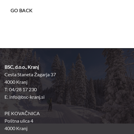
GO BACK
BSC, d.o.o., Kranj
Cesta Staneta Žagarja 37
4000 Kranj
T: 04/28 17 230
E:
info@bsc-kranj.si
PE KOVAČNICA
Poštna ulica 4
4000 Kranj