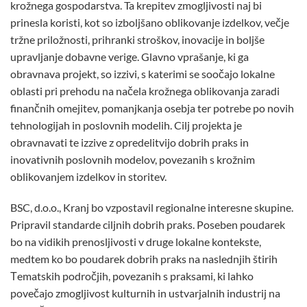
krožnega gospodarstva. Ta krepitev zmogljivosti naj bi
prinesla koristi, kot so izboljšano oblikovanje izdelkov, večje
tržne priložnosti, prihranki stroškov, inovacije in boljše
upravljanje dobavne verige. Glavno vprašanje, ki ga
obravnava projekt, so izzivi, s katerimi se soočajo lokalne
oblasti pri prehodu na načela krožnega oblikovanja zaradi
finančnih omejitev, pomanjkanja osebja ter potrebe po novih
tehnologijah in poslovnih modelih. Cilj projekta je
obravnavati te izzive z opredelitvijo dobrih praks in
inovativnih poslovnih modelov, povezanih s krožnim
oblikovanjem izdelkov in storitev.
BSC, d.o.o., Kranj bo vzpostavil regionalne interesne skupine.
Pripravil standarde ciljnih dobrih praks. Poseben poudarek
bo na vidikih prenosljivosti v druge lokalne kontekste,
medtem ko bo poudarek dobrih praks na naslednjih štirih
Τematskih področjih, povezanih s praksami, ki lahko
povečajo zmogljivost kulturnih in ustvarjalnih industrij na