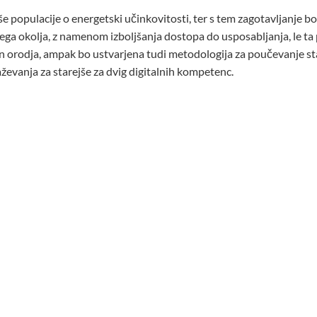
ejše populacije o energetski učinkovitosti, ter s tem zagotavljanje 
lnega okolja, z namenom izboljšanja dostopa do usposabljanja, le
a in orodja, ampak bo ustvarjena tudi metodologija za poučevanje 
aževanja za starejše za dvig digitalnih kompetenc.