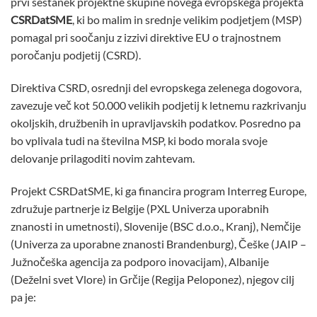
prvi sestanek projektne skupine novega evropskega projekta
CSRDatSME
, ki bo malim in srednje velikim podjetjem (MSP)
pomagal pri soočanju z izzivi direktive EU o trajnostnem
poročanju podjetij (CSRD).
Direktiva CSRD, osrednji del evropskega zelenega dogovora,
zavezuje več kot 50.000 velikih podjetij k letnemu razkrivanju
okoljskih, družbenih in upravljavskih podatkov. Posredno pa
bo vplivala tudi na številna MSP, ki bodo morala svoje
delovanje prilagoditi novim zahtevam.
Projekt CSRDatSME, ki ga financira program Interreg Europe,
združuje partnerje iz Belgije (PXL Univerza uporabnih
znanosti in umetnosti), Slovenije (BSC d.o.o., Kranj), Nemčije
(Univerza za uporabne znanosti Brandenburg), Češke (JAIP –
Južnočeška agencija za podporo inovacijam), Albanije
(Deželni svet Vlore) in Grčije (Regija Peloponez), njegov cilj
pa je: