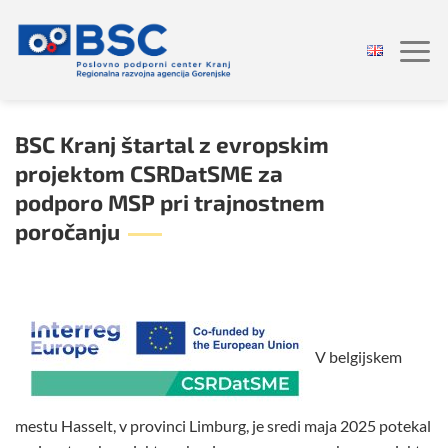
Skoči
na
vsebino
BSC Kranj štartal z evropskim
projektom CSRDatSME za
podporo MSP pri trajnostnem
poročanju
V belgijskem
mestu Hasselt, v provinci Limburg, je sredi maja 2025 potekal