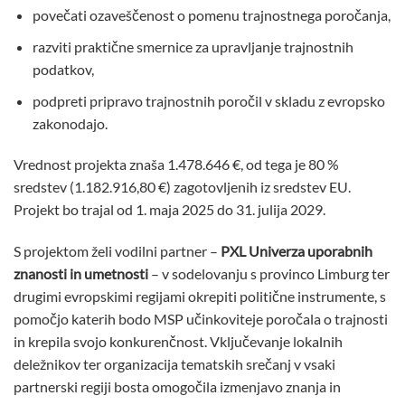
povečati ozaveščenost o pomenu trajnostnega poročanja,
razviti praktične smernice za upravljanje trajnostnih
podatkov,
podpreti pripravo trajnostnih poročil v skladu z evropsko
zakonodajo.
Vrednost projekta znaša 1.478.646 €, od tega je 80 %
sredstev (1.182.916,80 €) zagotovljenih iz sredstev EU.
Projekt bo trajal od 1. maja 2025 do 31. julija 2029.
S projektom želi vodilni partner –
PXL Univerza uporabnih
znanosti in umetnosti
– v sodelovanju s provinco Limburg ter
drugimi evropskimi regijami okrepiti politične instrumente, s
pomočjo katerih bodo MSP učinkoviteje poročala o trajnosti
in krepila svojo konkurenčnost. Vključevanje lokalnih
deležnikov ter organizacija tematskih srečanj v vsaki
partnerski regiji bosta omogočila izmenjavo znanja in