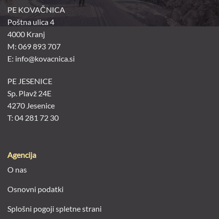
PE KOVAČNICA
Poštna ulica 4
4000 Kranj
M: 069 893 707
E: info@kovacnica.si
PE JESENICE
Sp. Plavž 24E
4270 Jesenice
T: 04 281 72 30
Agencija
O nas
Osnovni podatki
Splošni pogoji spletne strani