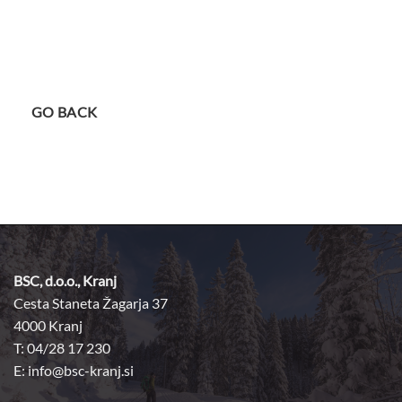
GO BACK
BSC, d.o.o., Kranj
Cesta Staneta Žagarja 37
4000 Kranj
T: 04/28 17 230
E:
info@bsc-kranj.si