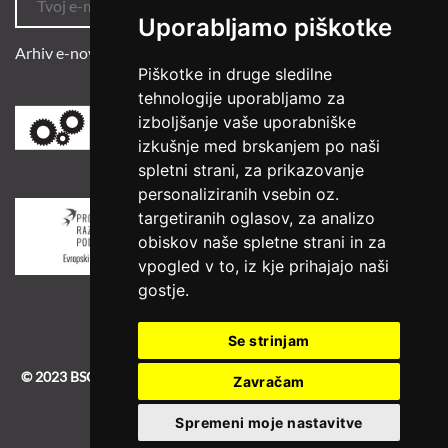
Uporabljamo piškotke
Arhiv e-novic
Piškotke in druge sledilne
tehnologije uporabljamo za
izboljšanje vaše uporabniške
izkušnje med brskanjem po naši
spletni strani, za prikazovanje
personaliziranih vsebin oz.
targetiranih oglasov, za analizo
obiskov naše spletne strani in za
vpogled v to, iz kje prihajajo naši
gostje.
Se strinjam
© 2023 BSC
|
BSC-old
|
Izdelava spletne strani
Zavračam
Spremeni moje nastavitve