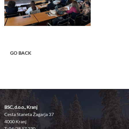
GO BACK
BSC, d.o.o., Kranj
Cesta Staneta Žagarja 37
4000 Kranj
T: 04/28 17 230