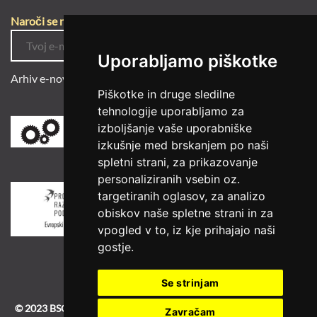
Naroči se na e-novice
Uporabljamo piškotke
Arhiv e-novic
Piškotke in druge sledilne
tehnologije uporabljamo za
izboljšanje vaše uporabniške
izkušnje med brskanjem po naši
spletni strani, za prikazovanje
personaliziranih vsebin oz.
targetiranih oglasov, za analizo
obiskov naše spletne strani in za
vpogled v to, iz kje prihajajo naši
gostje.
Se strinjam
© 2023 BSC
|
BSC-old
|
Izdelava spletne strani
Zavračam