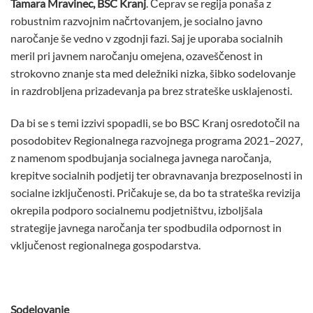
Tamara Mravinec, BSC Kranj
. Čeprav se regija ponaša z
robustnim razvojnim načrtovanjem, je socialno javno
naročanje še vedno v zgodnji fazi. Saj je uporaba socialnih
meril pri javnem naročanju omejena, ozaveščenost in
strokovno znanje sta med deležniki nizka, šibko sodelovanje
in razdrobljena prizadevanja pa brez strateške usklajenosti.
Da bi se s temi izzivi spopadli, se bo BSC Kranj osredotočil na
posodobitev Regionalnega razvojnega programa 2021–2027,
z namenom spodbujanja socialnega javnega naročanja,
krepitve socialnih podjetij ter obravnavanja brezposelnosti in
socialne izključenosti. Pričakuje se, da bo ta strateška revizija
okrepila podporo socialnemu podjetništvu, izboljšala
strategije javnega naročanja ter spodbudila odpornost in
vključenost regionalnega gospodarstva.
Sodelovanje