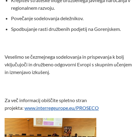
Krepitev strateške vloge družbenega javnega naročanja v
regionalnem razvoju.
Povečanje sodelovanja deležnikov.
Spodbujanje rasti družbenih podjetij na Gorenjskem.
Veselimo se čezmejnega sodelovanja in prispevanja k bolj
vključujoči in družbeno odgovorni Evropi s skupnim učenjem
in izmenjavo izkušenj.
Za več informacij obiščite spletno stran
projekta:
www.interregeurope.eu/PROSECO