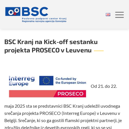
Skoči
na
vsebino
BSC Kranj na Kick-off sestanku
projekta PROSECO v Leuvenu
Od 21. do 22.
maja 2025 sta se predstavnici BSC Kranj udeležil uvodnega
srečanja projekta PROSECO (Interreg Europe) v Leuvenu v
Belgiji. Srečanje, ki so ga gostili flamski projektni partnerji, je
združilo deležnike iz devetih evropskih regij, ki so se vsi