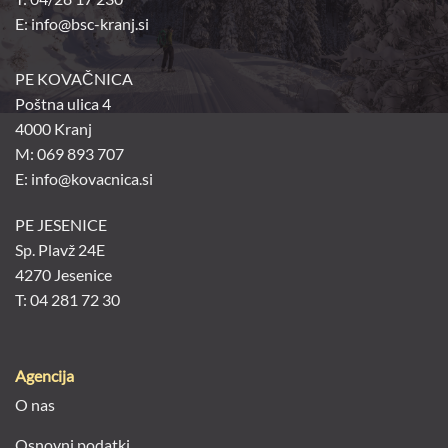
E:
info@bsc-kranj.si
PE KOVAČNICA
Poštna ulica 4
4000 Kranj
M: 069 893 707
E: info@kovacnica.si
PE JESENICE
Sp. Plavž 24E
4270 Jesenice
T: 04 281 72 30
Agencija
O nas
Osnovni podatki